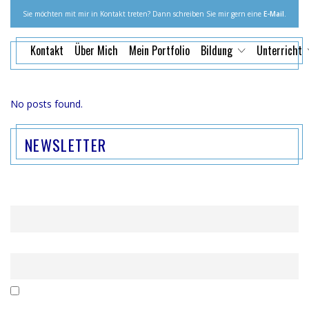
Sie möchten mit mir in Kontakt treten? Dann schreiben Sie mir gern eine
E-Mail
.
Kontakt
Über Mich
Mein Portfolio
Bildung
Unterricht
No posts found.
NEWSLETTER
Name
Email
Mit der Nutzung dieses Formulars erklärst du dich mit der
Speicherung und Verarbeitung deiner Daten durch diese Website